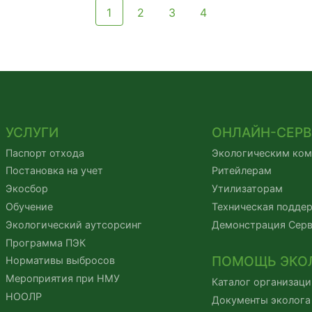
1
2
3
4
УСЛУГИ
ОНЛАЙН-СЕР
Паспорт отхода
Экологическим ко
Постановка на учет
Ритейлерам
Экосбор
Утилизаторам
Обучение
Техническая подде
Экологический аутсорсинг
Демонстрация Сер
Программа ПЭК
ПОМОЩЬ ЭКО
Нормативы выбросов
Мероприятия при НМУ
Каталог организаци
НООЛР
Документы эколога