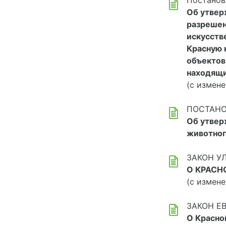
Постанов
Об утвер
разрешен
искусств
Красную 
объектов
находящи
(с измене
ПОСТАНОВ
Об утвер
животног
ЗАКОН УЛ
О КРАСН
(с измене
ЗАКОН ЕВ
О Красно