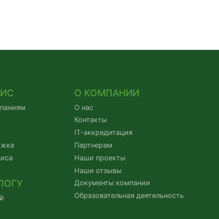
ВИС
О КОМПАНИИ
мпаниям
О нас
Контакты
IT-аккредитация
ржка
Партнерам
виса
Наши проекты
Наши отзывы
ЛОГУ
Документы компании
Образовательная деятельность
й