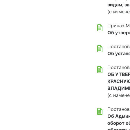
видам, з
(с измене
Приказ М
Об утвер
Постанов
Об устан
Постанов
ОБ УТВЕ
КРАСНУЮ
ВЛАДИМ
(с измене
Постанов
Об Админ
оборот о