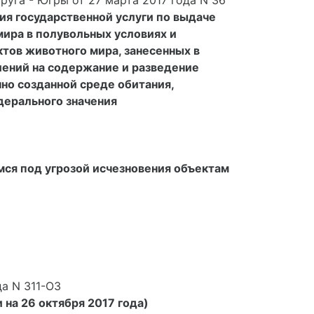
уга - Югры от 27 марта 2017 года N 36
я государственной услуги по выдаче
ира в полувольных условиях и
тов животного мира, занесенных в
шений на содержание и разведение
но созданной среде обитания,
дерального значения
ся под угрозой исчезновения объектам
а N 311-ОЗ
 на 26 октября 2017 года)