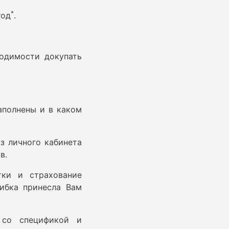
*
год
.
одимости докупать
аполнены и в каком
з личного кабинета
в.
тки и страхование
шибка принесла Вам
 со спецификой и