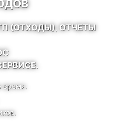
ОДОВ
П (ОТХОДЫ), ОТЧЕТЫ
ОС
СЕРВИСЕ.
е время.
иков.