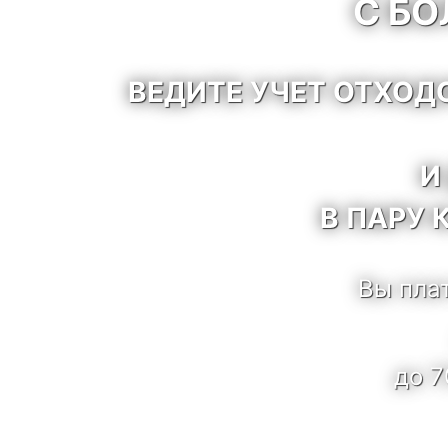
С Б
ВЕДИТЕ УЧЕТ ОТХОД
И
В ПАРУ 
Вы плат
до 7