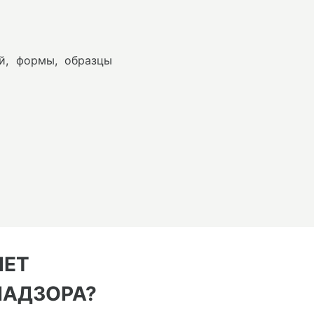
й, формы, образцы
НЕТ
НАДЗОРА?