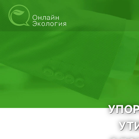
УПОР
УТ