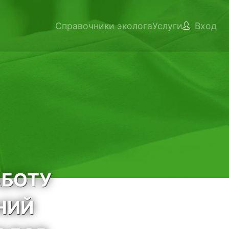
Справочники эколога
Услуги
Вход
АБОТУ
НИЙ