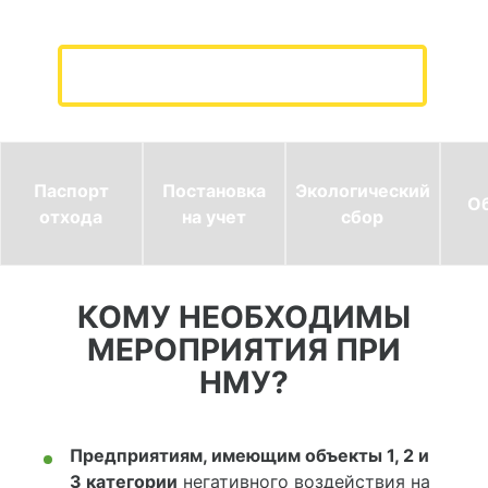
ПОЛУЧИТЬ ПРЕДЛОЖЕНИЕ
Паспорт
Постановка
Экологический
О
отхода
на учет
сбор
КОМУ НЕОБХОДИМЫ
МЕРОПРИЯТИЯ ПРИ
НМУ?
Предприятиям, имеющим объекты 1, 2 и
3 категории
негативного воздействия на