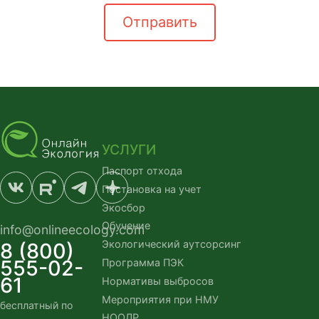
Отправить
УСЛУГИ
Паспорт отхода
Постановка на учет
Экосбор
Обучение
info@onlineecology.com
Экологический аутсорсинг
8 (800)
555-02-
Программа ПЭК
61
Нормативы выбросов
Мероприятия при НМУ
бесплатный по
НООЛР