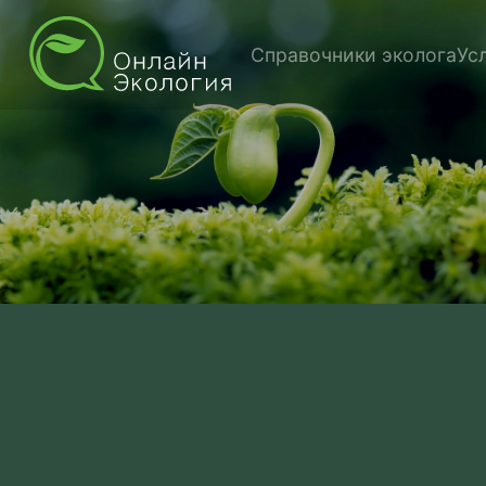
Справочники эколога
Ус