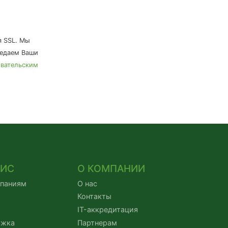
я SSL. Мы
редаем Ваши
овательским
ВИС
О КОМПАНИИ
мпаниям
О нас
Контакты
IT-аккредитация
ржка
Партнерам