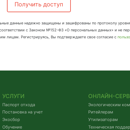
Получить доступ
ьные данные надежно защищены и зашифрованы по протоколу уровн
 соответствии с Законом №152-ФЗ «О персональных данных» и не пе
ьим лицам. Регистрируясь, Вы подтверждаете свое согласие с
польз
УСЛУГИ
ОНЛАЙН-СЕР
Паспорт отхода
Экологическим ко
Постановка на учет
Ритейлерам
Экосбор
Утилизаторам
Обучение
Техническая подде