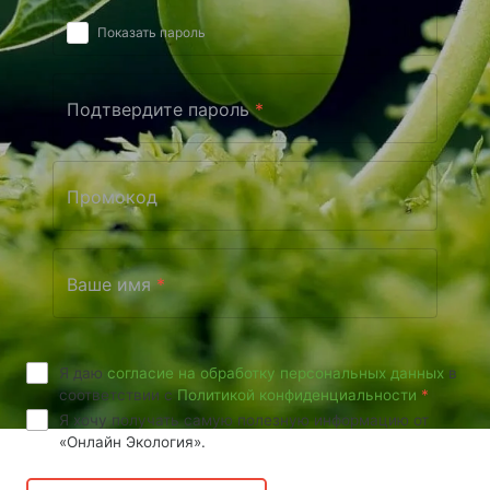
Показать пароль
Подтвердите пароль
*
Промокод
Ваше имя
*
Я даю
согласие на обработку персональных данных
в
соответствии с
Политикой конфиденциальности
*
Я хочу получать самую полезную информацию от
«Онлайн Экология».