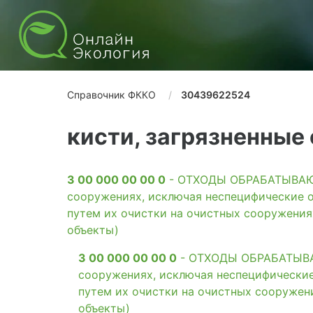
Справочник ФККО
30439622524
кисти, загрязненные
3 00 000 00 00 0
- ОТХОДЫ ОБРАБАТЫВАЮЩ
сооружениях, исключая неспецифические о
путем их очистки на очистных сооружени
объекты)
3 00 000 00 00 0
- ОТХОДЫ ОБРАБАТЫВАЮ
сооружениях, исключая неспецифические
путем их очистки на очистных сооружен
объекты)