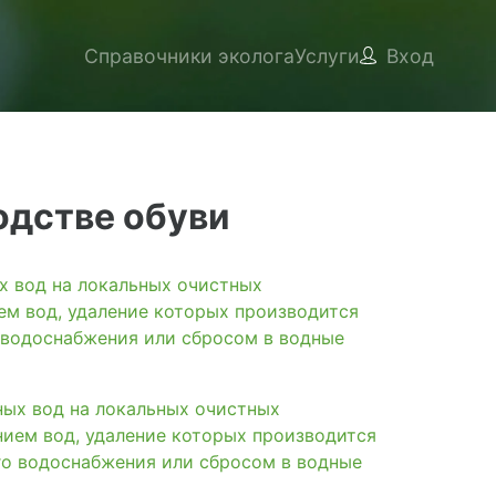
Справочники эколога
Услуги
Вход
одстве обуви
вод на локальных очистных
ем вод, удаление которых производится
 водоснабжения или сбросом в водные
х вод на локальных очистных
нием вод, удаление которых производится
го водоснабжения или сбросом в водные