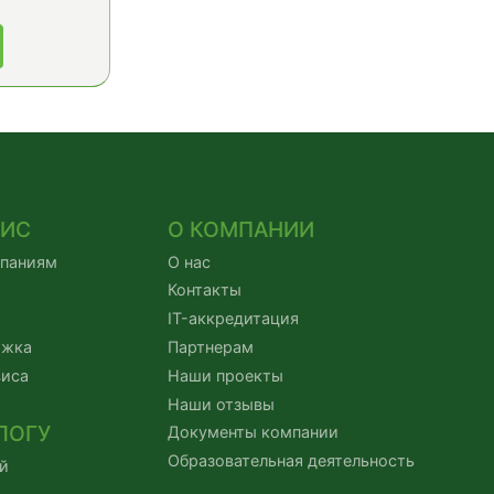
ВИС
О КОМПАНИИ
мпаниям
О нас
Контакты
IT-аккредитация
ржка
Партнерам
виса
Наши проекты
Наши отзывы
ЛОГУ
Документы компании
Образовательная деятельность
й