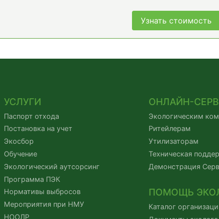
Узнать стоимость
УСЛУГИ
ОНЛАЙН-СЕР
Паспорт отхода
Экологическим ко
Постановка на учет
Ритейлерам
Экосбор
Утилизаторам
Обучение
Техническая подде
Экологический аутсорсинг
Демонстрация Сер
Программа ПЭК
ПОМОЩЬ ЭКО
Нормативы выбросов
Мероприятия при НМУ
Каталог организаци
НООЛР