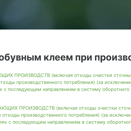
 обувным клеем при произв
ИХ ПРОИЗВОДСТВ (включая отходы очистки сточных 
тходы производственного потребления) (за исключени
ях с последующим направлением в систему оборотного
ЩИХ ПРОИЗВОДСТВ (включая отходы очистки сточны
 отходы производственного потребления) (за исключе
иях с последующим направлением в систему оборотно