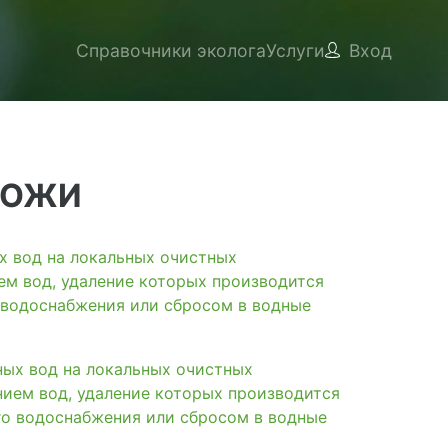
Справочники эколога
Услуги
Вход
КОЖИ
вод на локальных очистных
ем вод, удаление которых производится
 водоснабжения или сбросом в водные
х вод на локальных очистных
нием вод, удаление которых производится
го водоснабжения или сбросом в водные