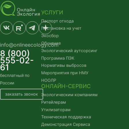
УСЛУГИ
Паспорт отхода
Постановка на учет
Экосбор
Обучение
info@onlineecology.com
Экологический аутсорсинг
8 (800)
555-02-
Программа ПЭК
61
Нормативы выбросов
Мероприятия при НМУ
бесплатный по
НООЛР
России
ОНЛАЙН-СЕРВИС
заказать звонок
Экологическим компаниям
Ритейлерам
Утилизаторам
Техническая поддержка
Демонстрация Сервиса