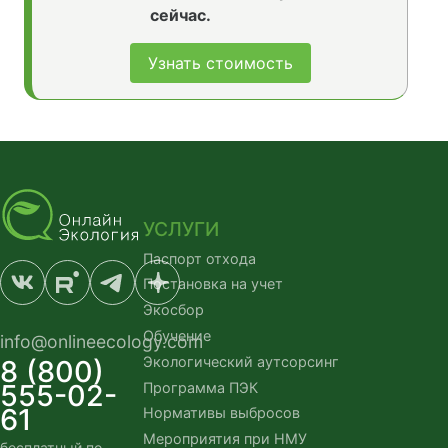
сейчас.
Узнать стоимость
УСЛУГИ
Паспорт отхода
Постановка на учет
Экосбор
Обучение
info@onlineecology.com
Экологический аутсорсинг
8 (800)
555-02-
Программа ПЭК
61
Нормативы выбросов
Мероприятия при НМУ
бесплатный по