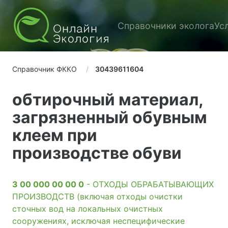
Справочники эколога
Ус
Справочник ФККО
30439611604
обтирочный материал,
загрязненный обувным
клеем при
производстве обуви
3 00 000 00 00 0
- ОТХОДЫ ОБРАБАТЫВАЮЩИХ
ПРОИЗВОДСТВ (включая отходы очистки
сточных вод на локальных очистных
сооружениях, исключая неспецифические