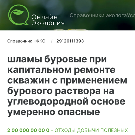
Справочники эколога
Ус
Справочник ФККО
29126111393
шламы буровые при
капитальном ремонте
скважин с применением
бурового раствора на
углеводородной основе
умеренно опасные
2 00 000 00 00 0
- ОТХОДЫ ДОБЫЧИ ПОЛЕЗНЫХ