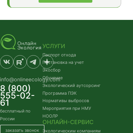
УСЛУГИ
Паспорт отхода
Постановка на учет
Экосбор
Обучение
info@onlineecology.com
Экологический аутсорсинг
8 (800)
555-02-
Программа ПЭК
61
Нормативы выбросов
Мероприятия при НМУ
бесплатный по
НООЛР
России
ОНЛАЙН-СЕРВИС
заказать звонок
Экологическим компаниям