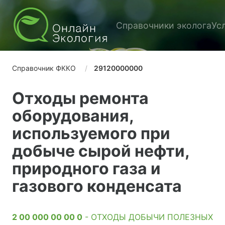
Справочники эколога
Ус
Справочник ФККО
29120000000
Отходы ремонта
оборудования,
используемого при
добыче сырой нефти,
природного газа и
газового конденсата
2 00 000 00 00 0
- ОТХОДЫ ДОБЫЧИ ПОЛЕЗНЫХ