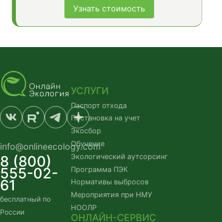
Узнать стоимость
УСЛУГИ
Паспорт отхода
Постановка на учет
Экосбор
Обучение
info@onlineecology.com
Экологический аутсорсинг
8 (800)
555-02-
Программа ПЭК
61
Нормативы выбросов
Мероприятия при НМУ
бесплатный по
НООЛР
России
ОНЛАЙН-СЕРВИС