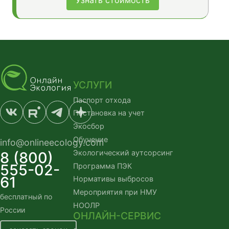
Узнать стоимость
УСЛУГИ
Паспорт отхода
Постановка на учет
Экосбор
Обучение
info@onlineecology.com
Экологический аутсорсинг
8 (800)
555-02-
Программа ПЭК
61
Нормативы выбросов
Мероприятия при НМУ
бесплатный по
НООЛР
России
ОНЛАЙН-СЕРВИС