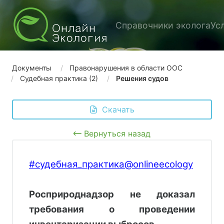
Справочники эколога
Ус
Документы
Правонарушения в области ООС
Судебная практика (2)
Решения судов
 Скачать
Вернуться назад
#судебная_практика@onlineecology
Росприроднадзор не доказал
требования о проведении
инвентаризации выбросов.