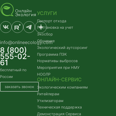
УСЛУГИ
Паспорт отхода
Постановка на учет
Экосбор
Обучение
info@onlineecology.com
Экологический аутсорсинг
8 (800)
555-02-
Программа ПЭК
61
Нормативы выбросов
Мероприятия при НМУ
бесплатный по 
НООЛР
России
ОНЛАЙН-СЕРВИС
заказать звонок
Экологическим компаниям
Ритейлерам
Утилизаторам
Техническая поддержка
Демонстрация Сервиса