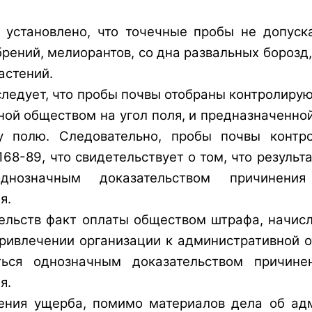
 установлено, что точечные пробы не допуска
рений, мелиорантов, со дна развальных борозд,
астений.
следует, что пробы почвы отобраны контролиру
нной обществом на угол поля, и предназначенно
у полю. Следовательно, пробы почвы контр
8-89, что свидетельствует о том, что результ
нозначным доказательством причинения
я. 
тельств факт оплаты обществом штрафа, начис
привлечении организации к административной от
ься однозначным доказательством причине
я. 
ения ущерба, помимо материалов дела об ад