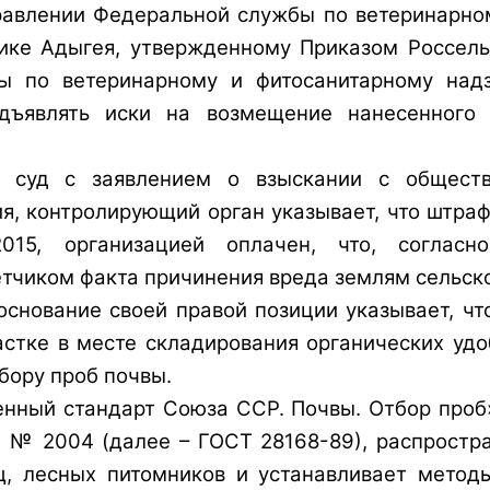
авлении Федеральной службы по ветеринарном
ике Адыгея, утвержденному Приказом Россельх
ы по ветеринарному и фитосанитарному над
дъявлять иски на возмещение нанесенного
 суд с заявлением о взыскании с обществ
я, контролирующий орган указывает, что штра
2015, организацией оплачен, что, согласн
етчиком факта причинения вреда землям сельск
боснование своей правой позиции указывает, ч
стке в месте складирования органических удоб
бору проб почвы. 
енный стандарт Союза ССР. Почвы. Отбор про
9 № 2004 (далее – ГОСТ 28168-89), распростра
ищ, лесных питомников и устанавливает метод