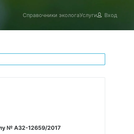
Справочники эколога
Услуги
Вход
елу № А32-12659/2017