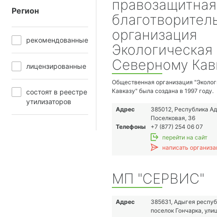
правозащитная
Регион
благотворител
организация
рекомендованные
Экологическая 
Северному Кав
лицензированные
Общественная организация "Эколог
Кавказу" была создана в 1997 году.
состоят в реестре
Миссией организации является сох
утилизаторов
благоприятной окружающей среды н
Адрес
385012, Республика Ад
контексте неразрывной связи эколо
Поселковая, 36
Кавказа с экологическими проблем
Телефоны
+7 (877) 254 06 07
Кавказского регионов.
перейти на сайт
Цели организации:
написать организа
- предотвращение реализации в рег
проектов и прекращение экологичес
приводящей к коренному преобразо
МП "СЕРВИС"
ухудшению состояния окружающей 
- снижение негативных воздействий
проектов и деятельности до уровня,
Адрес
385631, Адыгея респуб
деградации окружающей среды;
поселок Гончарка, улиц
- создание сильного общественног