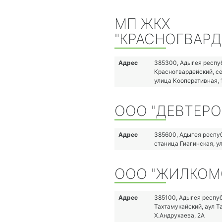
на Северном Кавказе;
- формирование на Северном Кавка
МП ЖКХ
обеспокоенности вопросами сохран
окружающей среды и дикой природ
"КРАСНОГВАРД
Адрес
385300, Адыгея респу
Красногвардейский, с
улица Кооперативная, 
ООО "ДЕВТЕРО
Адрес
385600, Адыгея респуб
станица Гиагинская, у
ООО "ЖИЛКОМ
Адрес
385100, Адыгея респуб
Тахтамукайский, аул Т
Х.Андрухаева, 2А