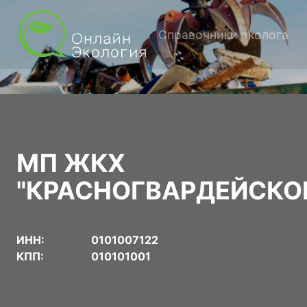
Справочники эколога
МП ЖКХ
"КРАСНОГВАРДЕЙСКО
ИНН:
0101007122
КПП:
010101001