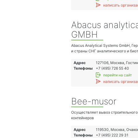
написать организа
Abacus analytic
GMBH
Abacus Analytical Systems GmbH, Ге
и страны СНГ аналитического и био
оборудования, производства ведущи
американских компаний. Офис пред
Адрес
127106, Москва, Гости
Абакус в Москве, благодаря квали
Телефоны
+7 (495) 726 55 40
и инженерам, может оказать всю н
перейти на сайт
наших клиентов на этой территории.
написать организа
• Более 20 лет на рынке России
• Проверенная годами репутация
• Только самое надежное оборудов
Bee-musor
производителей
• Полноценная поддержка пользова
зависимости от давности его приоб
Осуществляет вывоз строительного 
Направление деятельности компани
контейнеров
• Продажа оборудования
• Техническая и методическая под
Адрес
119530, Москва, Очако
• Проектные решения
Телефоны
+7 (495) 222 29 31