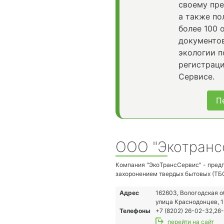
своему пр
а также по
более 100 
документо
экологии п
регистраци
Сервисе.
П
ООО "Экотранс
Компания "ЭкоТрансСервис" - пред
захоронением твердых бытовых (ТБО
отходов. Наши основные виды деяте
твердых бытовых и крупно-габаритн
Адрес
162603, Вологодская о
опасных отходов, продажа и аренда 
улица Краснодонцев, 1
Телефоны
+7 (8202) 26-02-32,26
перейти на сайт