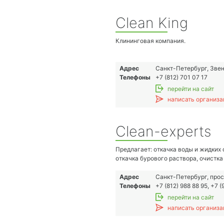
Clean King
Клининговая компания.
Адрес
Санкт-Петербург, Звен
Телефоны
+7 (812) 701 07 17
перейти на сайт
написать организа
Clean-experts
Предлагает: откачка воды и жидких 
откачка бурового раствора, очистка
стоков, выгребных ям, доставка бет
вывоз мусора, доставка техническо
Адрес
Санкт-Петербург, прос
Телефоны
+7 (812) 988 88 95, +7 
перейти на сайт
написать организа