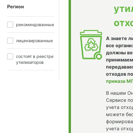
ути
Регион
отх
рекомендованные
А знаете л
лицензированные
все органи
должны ве
состоят в реестре
принимаем
утилизаторов
передава
отходов п
приказа М
В нашем О
Сервисе п
учета отхо
можете бе
формирова
учета отхо