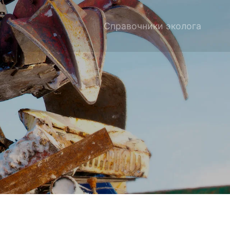
Справочники эколога