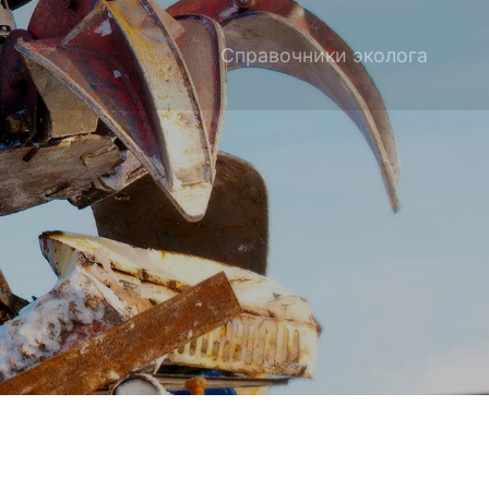
Справочники эколога