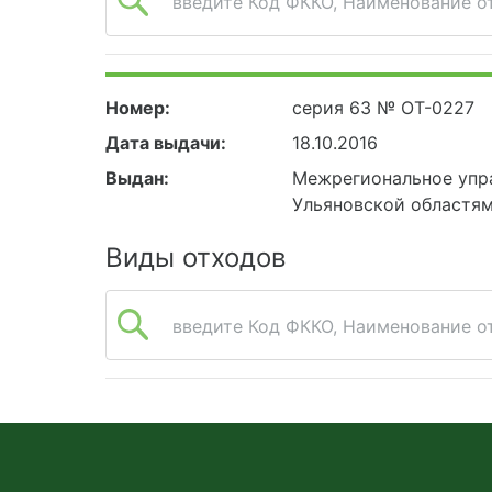
введите Код ФККО, Наименование от
Номер:
серия 63 № ОТ-0227
Дата выдачи:
18.10.2016
Выдан:
Межрегиональное упр
Ульяновской областя
Виды отходов
введите Код ФККО, Наименование от