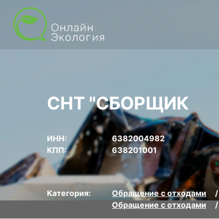
СНТ "СБОРЩИК
ИНН:
6382004982
КПП:
638201001
Категория:
Обращение с отходами
Обращение с отходами