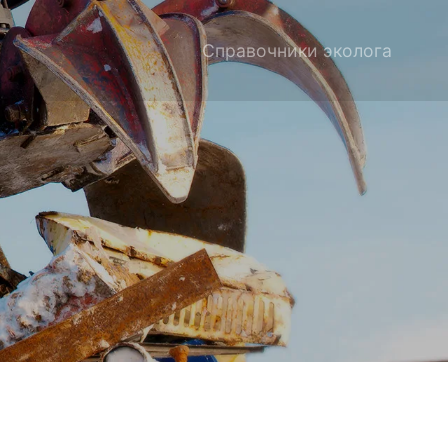
Справочники эколога