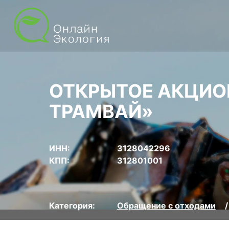
ОТКРЫТОЕ АКЦИО
ТРАМВАЙ»
ИНН:
3128042296
КПП:
312801001
Категория:
Обращение с отходами