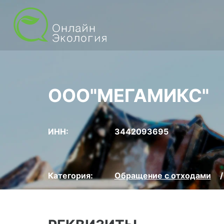
ООО"МЕГАМИКС"
ИНН:
3442093695
Категория:
Обращение с отходами