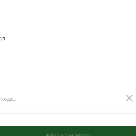
21
6
хода...
© 2026 Онлайн Экология