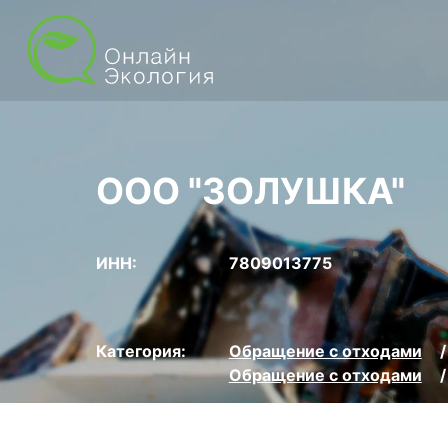
ООО "ЗОЛУШКА"
ИНН:
7809013775
Категория:
Обращение с отходами
Обращение с отходами