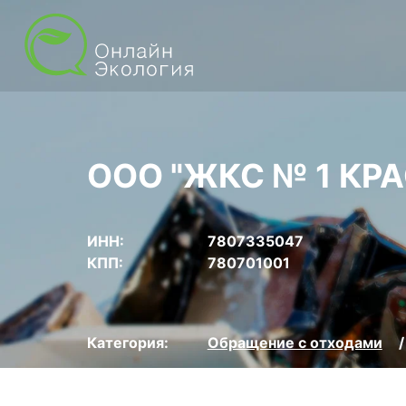
ООО "ЖКС № 1 КР
ИНН:
7807335047
КПП:
780701001
Категория:
Обращение с отходами