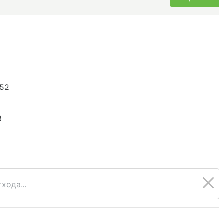
752
3
хода...