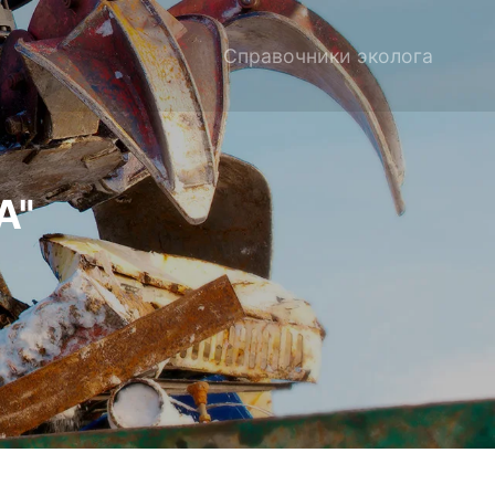
Справочники эколога
А"