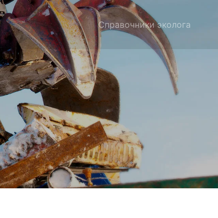
Справочники эколога