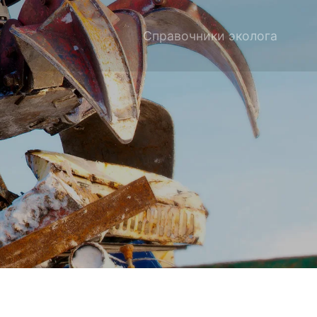
Справочники эколога