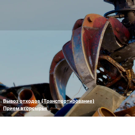
Вывоз отходов (Транспортирование)
Прием вторсырья