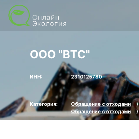
ООО "ВТС"
ИНН:
2310125780
Категория:
Обращение с отходами
Обращение с отходами