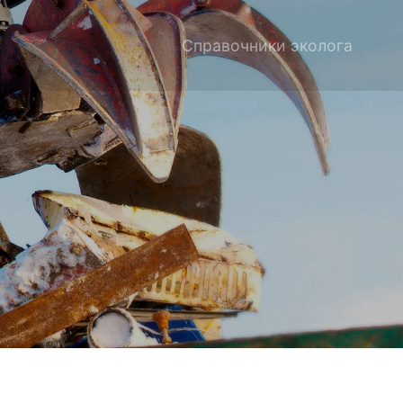
Справочники эколога