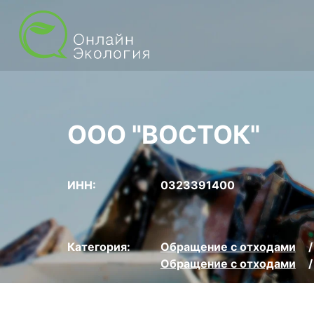
ООО "ВОСТОК"
ИНН:
0323391400
Категория:
Обращение с отходами
Обращение с отходами