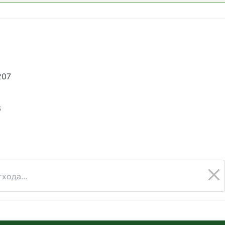
207
6
хода...