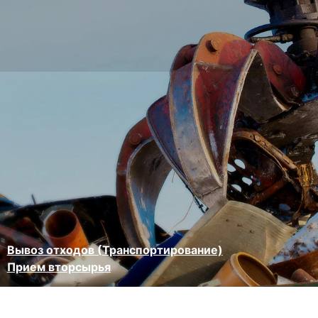
Вывоз отходов (Транспортирование)
Прием вторсырья