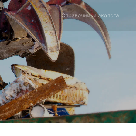
Справочники эколога