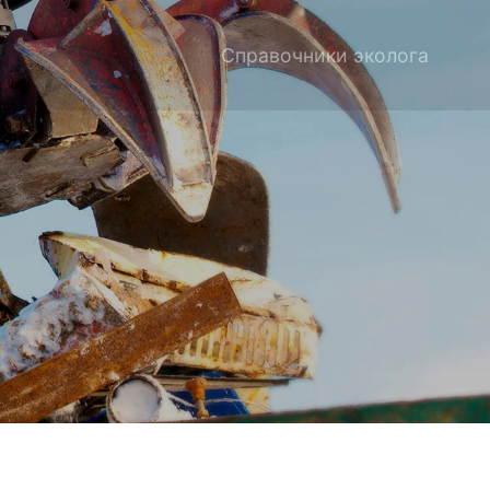
Справочники эколога