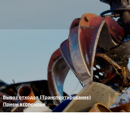
Вывоз отходов (Транспортирование)
Прием вторсырья