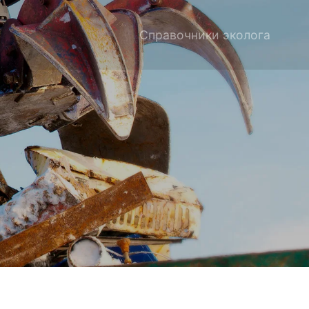
Справочники эколога