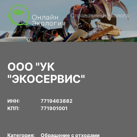
Справочники эколога
ООО "УК
"ЭКОСЕРВИС"
ИНН:
7719463882
КПП:
771901001
Категория:
Обращение с отходами