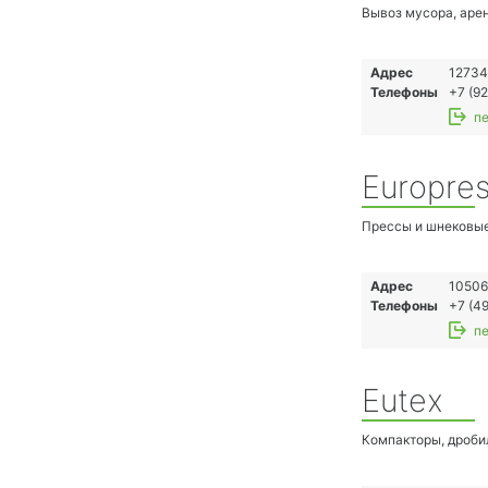
Вывоз мусора, аре
Адрес
12734
Телефоны
+7 (92
пе
Europre
Прессы и шнековые
Адрес
105066
Телефоны
+7 (49
пе
Eutex
Компакторы, дроби