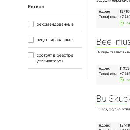
ведущих европейск
Регион
инженерам, может 
• Более 20 лет на 
Адрес
12710
• Проверенная год
Телефоны
+7 (49
• Только самое на
пе
рекомендованные
• Полноценная под
Направление деяте
• Продажа оборудо
Bee-mus
лицензированные
• Техническая и м
• Проектные решен
Осуществляет выво
Виды оборудовани
состоят в реестре
• Оборудование дл
утилизаторов
• Аналитическое об
Адрес
11953
Телефоны
+7 (49
пе
Bu Skup
Вывоз, скупка, ути
Адрес
12741