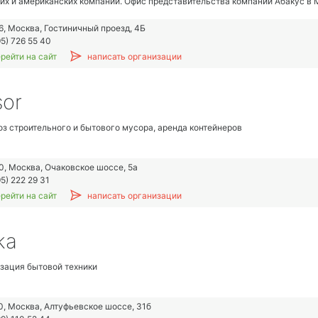
их и американских компаний. Офис представительства компании Абакус в
оказать всю необходимую поддержку для наших клиентов на этой территор
рынке России
6, Москва, Гостиничный проезд, 4Б
ами репутация
5) 726 55 40
дежное оборудование от ведущих мировых производителей
рейти на сайт
написать организации
держка пользователей оборудования вне зависимости от давности его при
льности компании
вания
or
етодическая поддержка
ия
з строительного и бытового мусора, аренда контейнеров
я
я биотехнологических лабораторий и производств
орудование для исследований и контроля качества
0, Москва, Очаковское шоссе, 5а
5) 222 29 31
рейти на сайт
написать организации
ka
лзация бытовой техники
0, Москва, Алтуфьевское шоссе, 31б