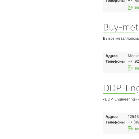
Телефоны
+7 (49
пе
Buy-meta
Вывоз металлолома
Адрес
Москв
Телефоны
+7 (92
пе
DDP-Eng
«DDP-Engineering» 
Адрес
12543
Телефоны
+7 (49
пе