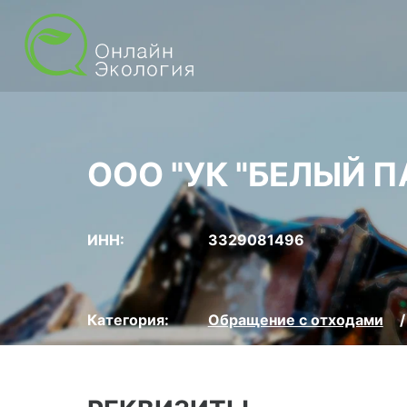
ООО "УК "БЕЛЫЙ П
ИНН:
3329081496
Категория:
Обращение с отходами