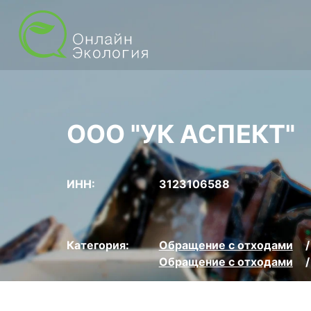
ООО "УК АСПЕКТ"
ИНН:
3123106588
Категория:
Обращение с отходами
Обращение с отходами