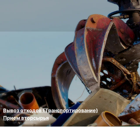
Вывоз отходов (Транспортирование)
Прием вторсырья