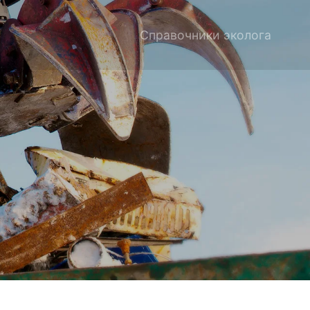
Справочники эколога