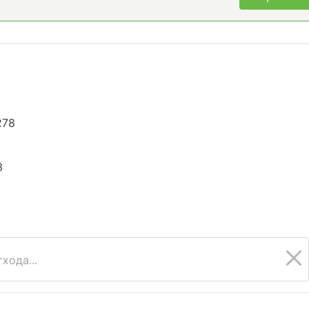
278
3
хода...