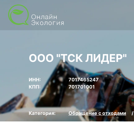
ООО "ТСК ЛИДЕР"
ИНН:
7017465247
КПП:
701701001
Категория:
Обращение с отходами