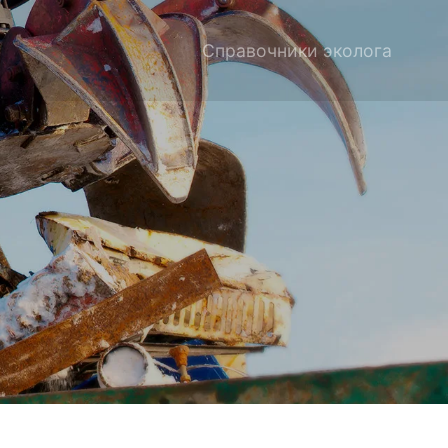
Справочники эколога