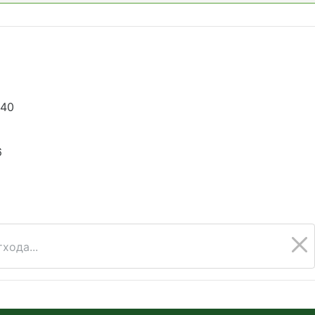
540
6
хода...