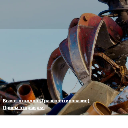
Вывоз отходов (Транспортирование)
Прием вторсырья