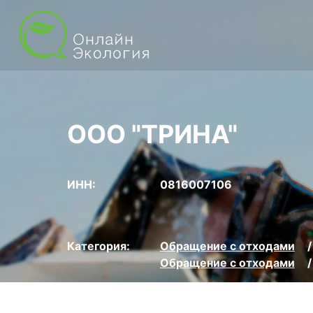
ООО "ТРИНА"
ИНН:
0816007106
Категория:
Обращение с отходами
Обращение с отходами