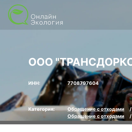
ООО "ТРАНСДОРК
ИНН:
7708797604
Категория:
Обращение с отходами
Обращение с отходами