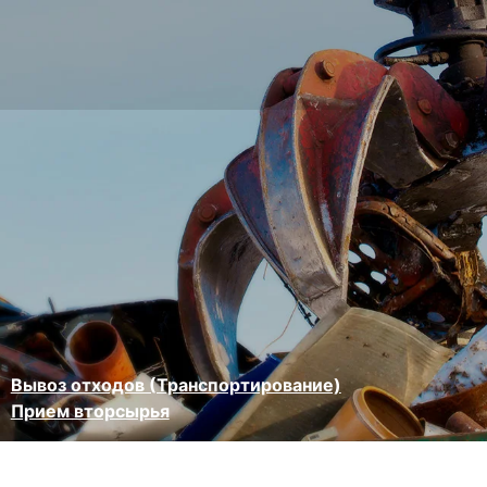
Вывоз отходов (Транспортирование)
Прием вторсырья