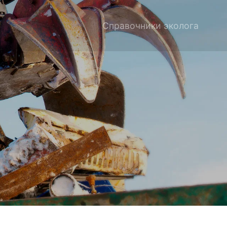
Справочники эколога