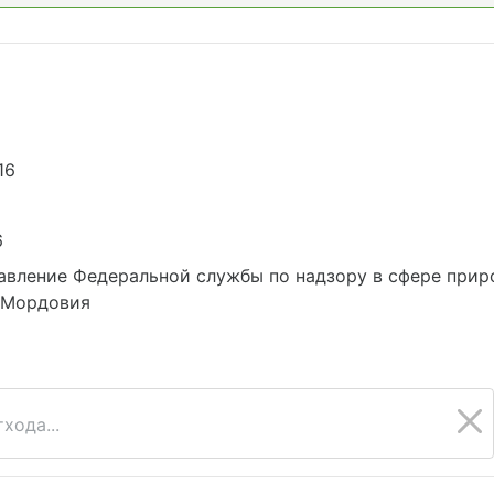
16
6
авление Федеральной службы по надзору в сфере при
е Мордовия
хода...