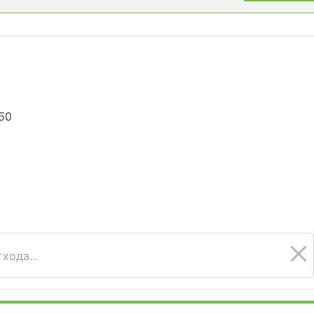
50
6
хода...