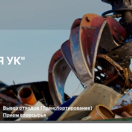
 УК"
Вывоз отходов (Транспортирование)
Прием вторсырья