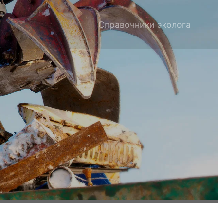
Справочники эколога