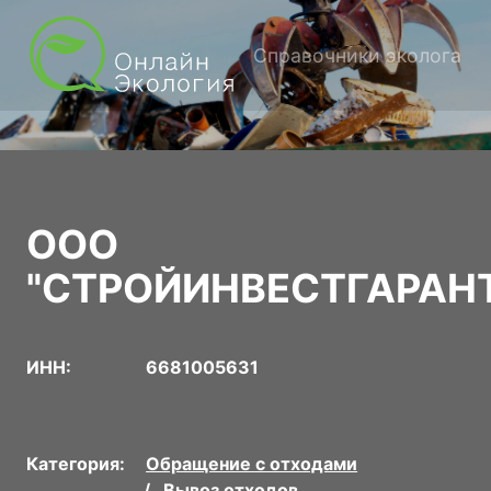
Справочники эколога
ООО
"СТРОЙИНВЕСТГАРАН
ИНН:
6681005631
Категория:
Обращение с отходами
Вывоз отходов