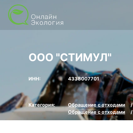
ООО "СТИМУЛ"
ИНН:
4338007701
Категория:
Обращение с отходами
Обращение с отходами