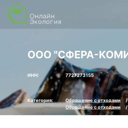
ООО "СФЕРА-КОМИ
ИНН:
7727273155
Категория:
Обращение с отходами
Обращение с отходами