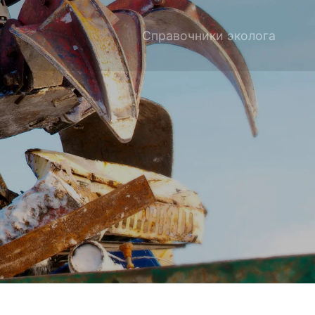
Справочники эколога