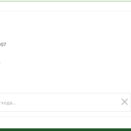
907
5
хода...