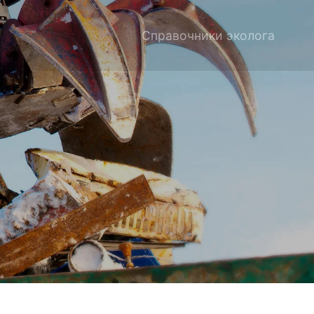
Справочники эколога