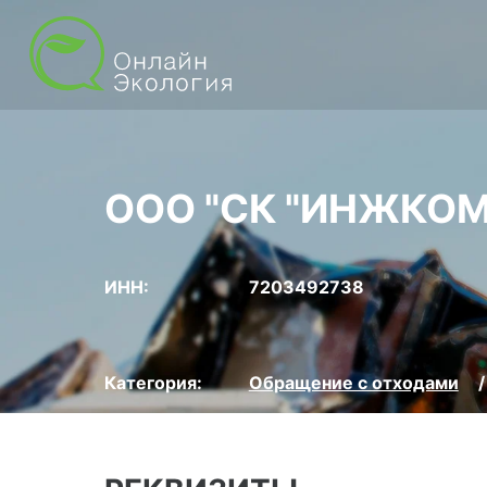
ООО "СК "ИНЖКОМ
ИНН:
7203492738
Категория:
Обращение с отходами