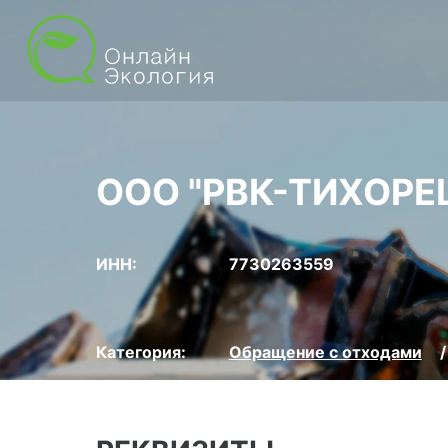
ООО "РВК-ТИХОРЕ
ИНН:
7730263559
Категория:
Обращение с отходами