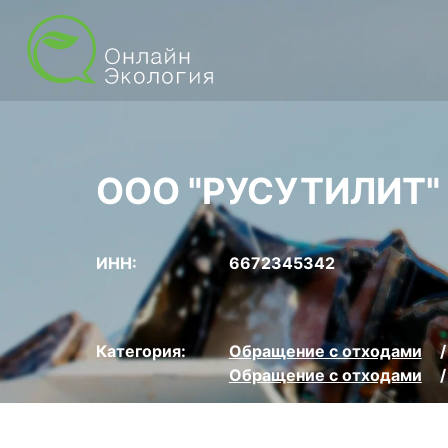
ООО "РУСУТИЛИТ"
ИНН:
6672345342
Категория:
Обращение с отходами
Обращение с отходами