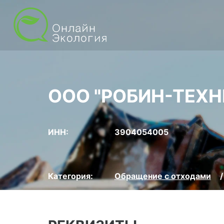
ООО "РОБИН-ТЕХН
ИНН:
3904054005
Категория:
Обращение с отходами