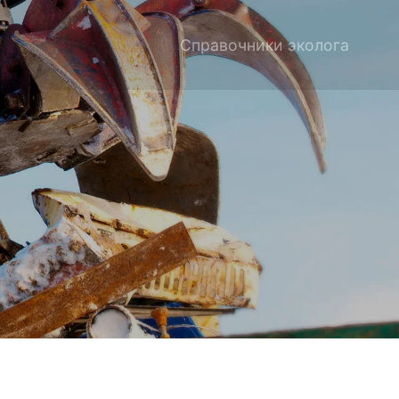
Справочники эколога