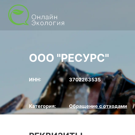
ООО "РЕСУРС"
ИНН:
3702263535
Категория:
Обращение с отходами