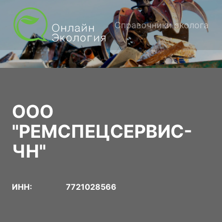
Справочники эколога
ООО
"РЕМСПЕЦСЕРВИС-
ЧН"
ИНН:
7721028566